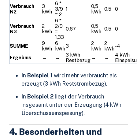
6 *
Verbrauch
3
0,5
3/9
1
0,5
0
N2
kWh
kWh
= 2
6 *
Verbrauch
2
2/9
0,5
0,67
0,5
0
N3
kWh
=
kWh
1,33
9
6
2
2
SUMME
3
-4
kWh
kWh
kWh
kWh
3 kWh
4 kWh
Ergebnis
→
→
→
→
Restbezug
Einspeis
In
Beispiel 1
wird mehr verbraucht als
erzeugt (3 kWh Reststrombezug).
In
Beispiel 2
liegt der Verbrauch
insgesamt unter der Erzeugung (4 kWh
Überschusseinspeisung).
4. Besonderheiten und