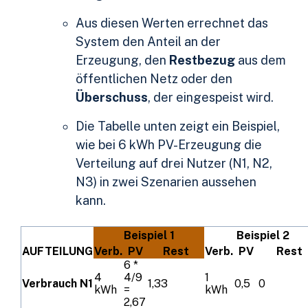
Aus diesen Werten errechnet das
System den Anteil an der
Erzeugung, den
Restbezug
aus dem
öffentlichen Netz oder den
Überschuss
, der eingespeist wird.
Die Tabelle unten zeigt ein Beispiel,
wie bei 6 kWh PV-Erzeugung die
Verteilung auf drei Nutzer (N1, N2,
N3) in zwei Szenarien aussehen
kann.
Beispiel 1
Beispiel 2
AUFTEILUNG
Verb.
PV
Rest
Verb.
PV
Rest
6 *
4
4/9
1
Verbrauch N1
1,33
0,5
0
kWh
=
kWh
2,67