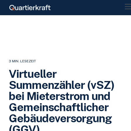
Skip
to
the
main
content.
3 MIN. LESEZEIT
Virtueller
Summenzähler (vSZ)
bei Mieterstrom und
Gemeinschaftlicher
Gebäudeversorgung
(GGV)