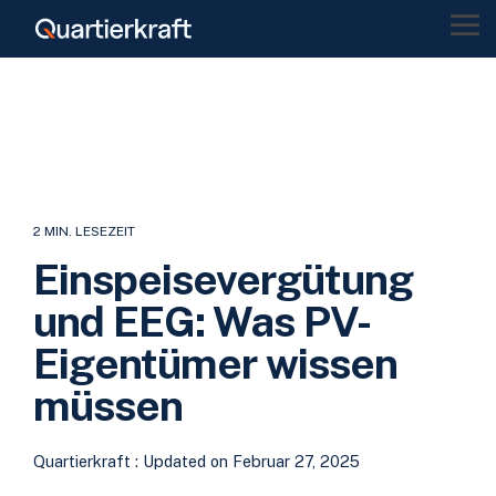
Skip
to
Tog
the
Me
main
content.
2 MIN. LESEZEIT
Einspeisevergütung
und EEG: Was PV-
Eigentümer wissen
müssen
Quartierkraft
:
Updated on Februar 27, 2025