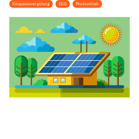
Einspeisevergütung
EEG
Photovoltaik