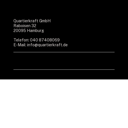
Quartierkraft GmbH
Raboisen 32
20095 Hamburg
Telefon: 040 87408069
E-Mail:
info@quartierkraft.de
Impressum
Datenschutz
Blog
Über uns
Karriere
© 2026 Quartierkraft GmbH