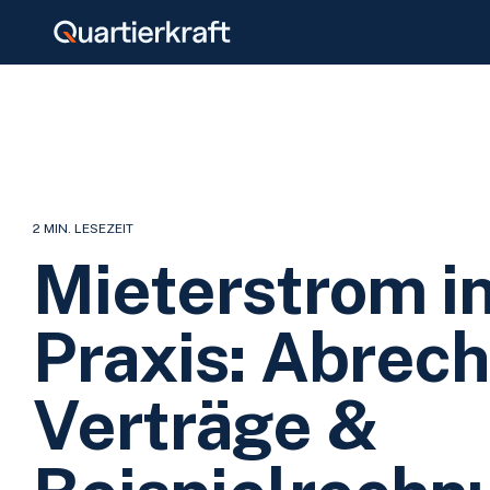
Skip
to
the
main
content.
2 MIN. LESEZEIT
Mieterstrom in
Praxis: Abrec
Verträge &