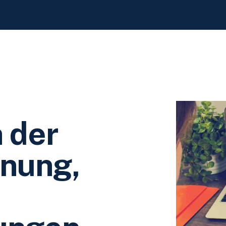
 der
hnung,