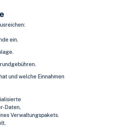
e
usreichen:
nde ein.
nlage.
 Grundgebühren.
en hat und welche Einnahmen
alisierte
er-Daten,
ines Verwaltungspakets.
lt.