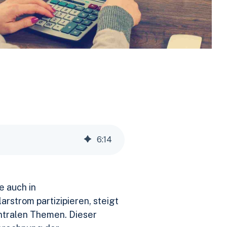
6
:
14
e auch in
strom partizipieren, steigt
tralen Themen. Dieser