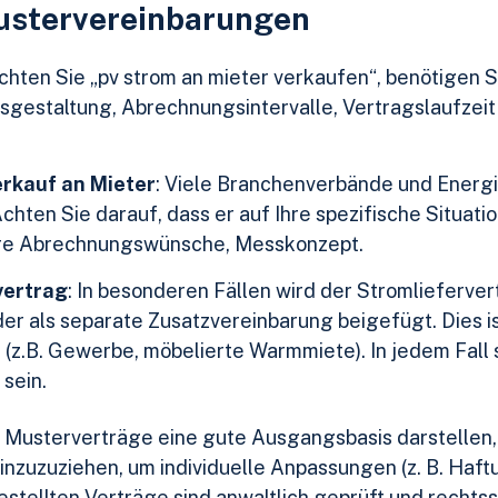
Mustervereinbarungen
chten Sie „pv strom an mieter verkaufen“, benötigen 
isgestaltung, Abrechnungsintervalle, Vertragslaufzei
rkauf an Mieter
: Viele Branchenverbände und Energ
hten Sie darauf, dass er auf Ihre spezifische Situatio
re Abrechnungswünsche, Messkonzept.
vertrag
: In besonderen Fällen wird der Stromlieferver
der als separate Zusatzvereinbarung beigefügt. Dies ist
(z.B. Gewerbe, möbelierte Warmmiete). In jedem Fall
sein.
 Musterverträge eine gute Ausgangsbasis darstellen, 
nzuzuziehen, um individuelle Anpassungen (z. B. Haftu
estellten Verträge sind anwaltlich geprüft und rechtss