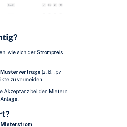
htig?
n, wie sich der Strompreis
e
Musterverträge
(z. B. „pv
likte zu vermeiden.
ie Akzeptanz bei den Mietern.
-Anlage.
rt?
e
Mieterstrom