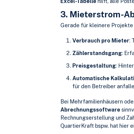
Excel-Tabelle
hilft, alle Pos
3. Mieterstrom-Ab
Gerade für kleinere Projekte
Verbrauch pro Mieter
:
Zählerstandsgang
: Er
Preisgestaltung
: Hint
Automatische Kalkulat
für den Betreiber anfalle
Bei Mehrfamilienhäusern oder
Abrechnungssoftware
sinnv
Rechnungserstellung und Zahl
QuartierKraft
bspw. hat hier 