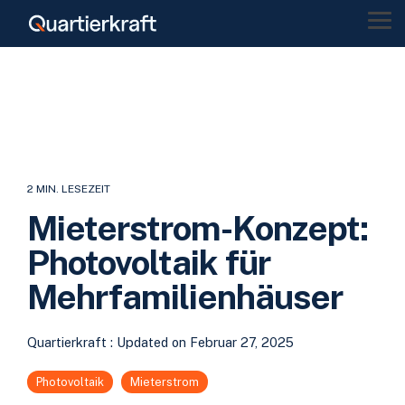
Skip
to
Tog
the
Me
main
content.
2 MIN. LESEZEIT
Mieterstrom-Konzept:
Photovoltaik für
Mehrfamilienhäuser
Quartierkraft
:
Updated on Februar 27, 2025
Photovoltaik
Mieterstrom